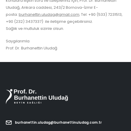
konulara ilişkin soru ve talepleriniz için, Prof. Dr. Burhanettin
Uludağ, Ankara caddesi, 243/2 Bornova-İzmir E-
posta:
burhanettin.uludag@gmail.com
; Tel: +90 (533) 7231513,
+90 (232) 3437337) ile iletişime geçebilirsiniz.
Sağlık ve mutluluk sizinle olsun.
Saygılarımla
Prof. Dr. Burhanettin Uludağ
burhanettin.uludag@burhanettinuludag.com.tr