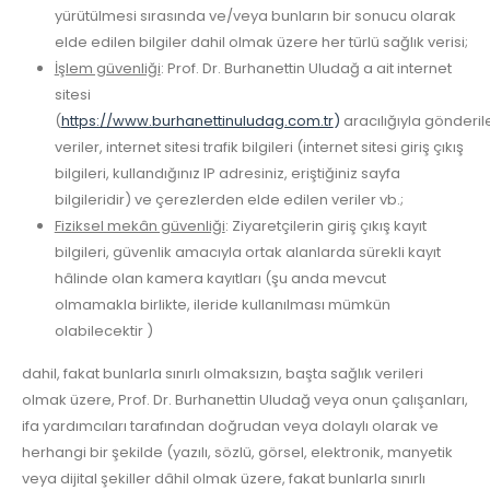
yürütülmesi sırasında ve/veya bunların bir sonucu olarak
elde edilen bilgiler dahil olmak üzere her türlü sağlık verisi;
İşlem güvenliği
: Prof. Dr. Burhanettin Uludağ a ait internet
sitesi
(
https://www.burhanettinuludag.com.tr
)
aracılığıyla gönderil
veriler, internet sitesi trafik bilgileri (internet sitesi giriş çıkış
bilgileri, kullandığınız IP adresiniz, eriştiğiniz sayfa
bilgileridir) ve çerezlerden elde edilen veriler vb.;
Fiziksel mekân güvenliği
: Ziyaretçilerin giriş çıkış kayıt
bilgileri, güvenlik amacıyla ortak alanlarda sürekli kayıt
hâlinde olan kamera kayıtları (şu anda mevcut
olmamakla birlikte, ileride kullanılması mümkün
olabilecektir )
dahil, fakat bunlarla sınırlı olmaksızın, başta sağlık verileri
olmak üzere, Prof. Dr. Burhanettin Uludağ veya onun çalışanları,
ifa yardımcıları tarafından doğrudan veya dolaylı olarak ve
herhangi bir şekilde (yazılı, sözlü, görsel, elektronik, manyetik
veya dijital şekiller dâhil olmak üzere, fakat bunlarla sınırlı