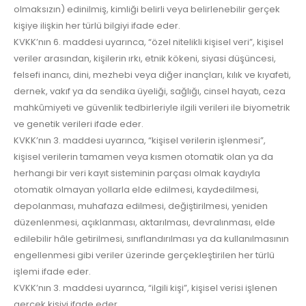
olmaksızın) edinilmiş, kimliği belirli veya belirlenebilir gerçek
kişiye ilişkin her türlü bilgiyi ifade eder.
KVKK’nın 6. maddesi uyarınca, “özel nitelikli kişisel veri”, kişisel
veriler arasından, kişilerin ırkı, etnik kökeni, siyasi düşüncesi,
felsefi inancı, dini, mezhebi veya diğer inançları, kılık ve kıyafeti,
dernek, vakıf ya da sendika üyeliği, sağlığı, cinsel hayatı, ceza
mahkûmiyeti ve güvenlik tedbirleriyle ilgili verileri ile biyometrik
ve genetik verileri ifade eder.
KVKK’nın 3. maddesi uyarınca, “kişisel verilerin işlenmesi”,
kişisel verilerin tamamen veya kısmen otomatik olan ya da
herhangi bir veri kayıt sisteminin parçası olmak kaydıyla
otomatik olmayan yollarla elde edilmesi, kaydedilmesi,
depolanması, muhafaza edilmesi, değiştirilmesi, yeniden
düzenlenmesi, açıklanması, aktarılması, devralınması, elde
edilebilir hâle getirilmesi, sınıflandırılması ya da kullanılmasının
engellenmesi gibi veriler üzerinde gerçekleştirilen her türlü
işlemi ifade eder.
KVKK’nın 3. maddesi uyarınca, “ilgili kişi”, kişisel verisi işlenen
gerçek kişiyi ifade eder.