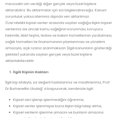
mevzuatın izin verdiği diğer gerçek veya tüzel kişilere
aktarabiliriz. Bu aktarmalar için sizi bilgilendireceğiz. Kanuni
zorunluluk yoksa isteminiz dışında veri aktarılmaz.
Özel nitelikli kişisel veriler arasında sayılan sağlığa ilişkin kişisel
verileriniz ise ancak kamu sağlığının korunması, koruyucu
hekimlik, tıbbî teşhis, tedavi ve bakım hizmetlerinin yürütülmesi,
sağlık hizmetleri ile finansmanının planlanması ve yönetimi
amacıyla, açık rızanız aranmaksızın (ilgili kanunların gösterdiği
şekilde) yukarıda sayılan gerçek veya tüzel kişilere
aktarılabilecektir.
İlgili Kişinin Hakları
İlgili kişi sıfatıyla, siz değerli hastalarımız ve misafirlerimiz, Prof.
Dr.Burhanettin Uludağ’ a başvurarak, kendinizle ilgili:
Kişisel veri işlenip işlenmediğini öğrenme,
Kişisel veriler işlenmişse buna ilişkin bilgi talep etme,
Kişisel verilerin işlenme amacını ve bunların amacına