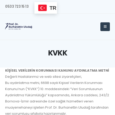
0533 723 15 13
TR
KVKK
KİŞİSEL VERİLERİN KORUNMASI KANUNU AYDINLATMA METNİ
Değerli Hastalarımız ve web sitesi ziyaretçileri,
Bu aydınlatma metni, 6698 sayılı Kişisel Verilerin Korunması
Kanunu’nun (“KVKK”) 10. maddesindeki “Veri Sorumlusunun
Aydınlatma Yükümlülüğü” kapsamında, Ankara caddesi, 243/2
Bornova-İzmir adresinde özel sağlık hizmetleri veren
muayenehaneyi işleten Prof. Dr. Burhanettin Uludağ tarafından
veri sorumlusu sıfatıyla hazırlanmıştır.