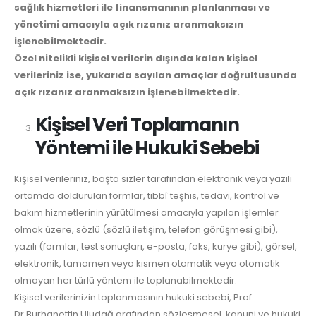
sağlık hizmetleri ile finansmanının planlanması ve
yönetimi amacıyla açık rızanız aranmaksızın
işlenebilmektedir.
Özel nitelikli kişisel verilerin dışında kalan kişisel
verileriniz ise, yukarıda sayılan amaçlar doğrultusunda
açık rızanız aranmaksızın işlenebilmektedir.
Kişisel Veri Toplamanın
Yöntemi ile Hukuki Sebebi
Kişisel verileriniz, başta sizler tarafından elektronik veya yazılı
ortamda doldurulan formlar, tıbbî teşhis, tedavi, kontrol ve
bakım hizmetlerinin yürütülmesi amacıyla yapılan işlemler
olmak üzere, sözlü (sözlü iletişim, telefon görüşmesi gibi),
yazılı (formlar, test sonuçları, e-posta, faks, kurye gibi), görsel,
elektronik, tamamen veya kısmen otomatik veya otomatik
olmayan her türlü yöntem ile toplanabilmektedir.
Kişisel verilerinizin toplanmasının hukuki sebebi, Prof.
Dr.Burhanettin Uludağ arafından sözleşmesel, kanuni ve hukuki