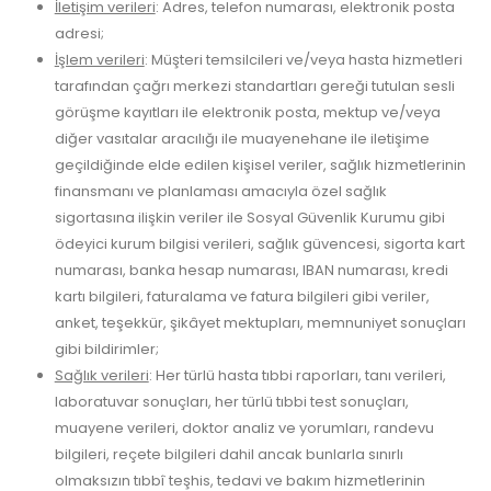
İletişim verileri
: Adres, telefon numarası, elektronik posta
adresi;
İşlem verileri
: Müşteri temsilcileri ve/veya hasta hizmetleri
tarafından çağrı merkezi standartları gereği tutulan sesli
görüşme kayıtları ile elektronik posta, mektup ve/veya
diğer vasıtalar aracılığı ile muayenehane ile iletişime
geçildiğinde elde edilen kişisel veriler, sağlık hizmetlerinin
finansmanı ve planlaması amacıyla özel sağlık
sigortasına ilişkin veriler ile Sosyal Güvenlik Kurumu gibi
ödeyici kurum bilgisi verileri, sağlık güvencesi, sigorta kart
numarası, banka hesap numarası, IBAN numarası, kredi
kartı bilgileri, faturalama ve fatura bilgileri gibi veriler,
anket, teşekkür, şikâyet mektupları, memnuniyet sonuçları
gibi bildirimler;
Sağlık verileri
: Her türlü hasta tıbbi raporları, tanı verileri,
laboratuvar sonuçları, her türlü tıbbi test sonuçları,
muayene verileri, doktor analiz ve yorumları, randevu
bilgileri, reçete bilgileri dahil ancak bunlarla sınırlı
olmaksızın tıbbî teşhis, tedavi ve bakım hizmetlerinin