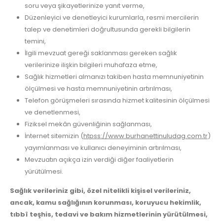
soru veya şikayetlerinize yanıt verme,
Düzenleyici ve denetleyici kurumlarla, resmi mercilerin
talep ve denetimleri doğrultusunda gerekli bilgilerin
temini,
İlgili mevzuat gereği saklanması gereken sağlık
verilerinize ilişkin bilgileri muhafaza etme,
Sağlık hizmetleri almanızı takiben hasta memnuniyetinin
ölçülmesi ve hasta memnuniyetinin artırılması,
Telefon görüşmeleri sırasında hizmet kalitesinin ölçülmesi
ve denetlenmesi,
Fiziksel mekân güvenliğinin sağlanması,
İnternet sitemizin (
htpss://www.burhanettinuludag.com.tr
)
yayımlanması ve kullanıcı deneyiminin artırılması,
Mevzuatın açıkça izin verdiği diğer faaliyetlerin
yürütülmesi.
Sağlık verileriniz gibi, özel nitelikli kişisel verileriniz,
ancak, kamu sağlığının korunması, koruyucu hekimlik,
tıbbî teşhis, tedavi ve bakım hizmetlerinin yürütülmesi,