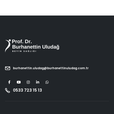
burhanettin.uludag@burhanettinuludag.com.tr
0533 723 15 13