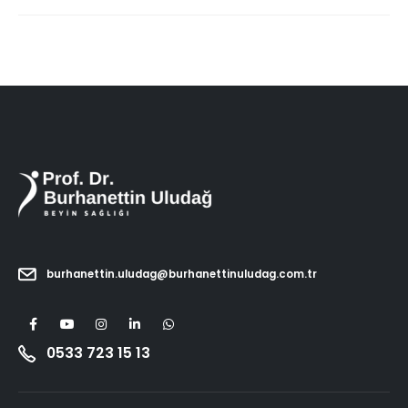
burhanettin.uludag@burhanettinuludag.com.tr
0533 723 15 13