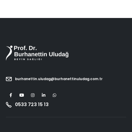
burhanettin.uludag@burhanettinuludag.com.tr
0533 723 15 13