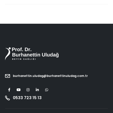
burhanettin.uludag@burhanettinuludag.com.tr
0533 723 15 13