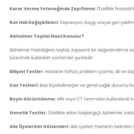
Karar Verme Yeteneğinde Zayıflama:
Özellikle finansal k
Ruh Hali Değişiklikleri:
Depresyon, kaygı, sosyal geri çekilme 
Alzheimer Teşhisi Nasıl Konulur?
Alzheimer hastalığının teşhisi, kapsamlı bir değerlendirme sürec
sürecinde kullanılan yöntemler şunlardır:
Bilişsel Testler:
Hastanın hafıza, problem çözme, dil ve düşü
Kan Testleri:
Bazı biyobelirteçler ve genel sağlık durumu kont
Beyin Görüntüleme:
MRI veya CT taramaları kullanılarak bey
Genetik Testler:
Özellikle erken başlangıçlı Alzheimer vakala
Aile Üyelerinin Gözlemleri:
Aile üyeleri, hastanın belirtiler