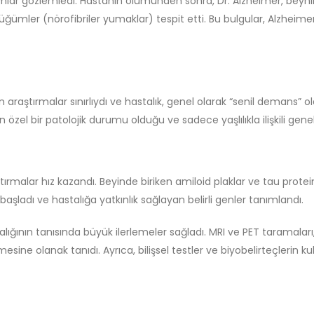
tomlar gözlemledi. Hastanın ölümünden sonra, Dr. Alzheimer, bey
 düğümler (nörofibriler yumaklar) tespit etti. Bu bulgular, Alzheimer 
an araştırmalar sınırlıydı ve hastalık, genel olarak “senil demans” o
n özel bir patolojik durumu olduğu ve sadece yaşlılıkla ilişkili gene
rmalar hız kazandı. Beyinde biriken amiloid plaklar ve tau proteinler
başladı ve hastalığa yatkınlık sağlayan belirli genler tanımlandı.
ının tanısında büyük ilerlemeler sağladı. MRI ve PET taramaları, be
esine olanak tanıdı. Ayrıca, bilişsel testler ve biyobelirteçlerin ku