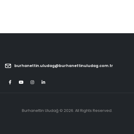
burhanettin.uludag@burhanettinuludag.com.tr
Burhanettin Uludağ © 2026. All Rights Reserved.