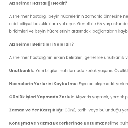
Alzheimer Hastalığı Nedir?
Alzheimer hastalığı, beyin hücrelerinin zamanla ölmesine nede
ciddi bilişsel bozukluklara yol açar. Genellikle 65 yaş üstünd
birikimleri ve beyin hücrelerinin arasındaki bağlantıların kayb
Alzheimer Belirtileri Nelerdir?
Alzheimer hastalığının erken belirtileri, genellikle unutkanlık v
Unutkanlık:
Yeni bilgileri hatırlamada zorluk yaşanır. Özell
Nesnelerin Yerlerini Kaybetme:
Eşyaları alışılmadık yer
Günlük İşleri Yapmada Zorluk:
Alışveriş yapmak, yemek piş
Zaman ve Yer Karışıklığı:
Günü, tarihi veya bulunduğu yeri
Konuşma ve Yazma Becerilerinde Bozulma:
Kelime bul