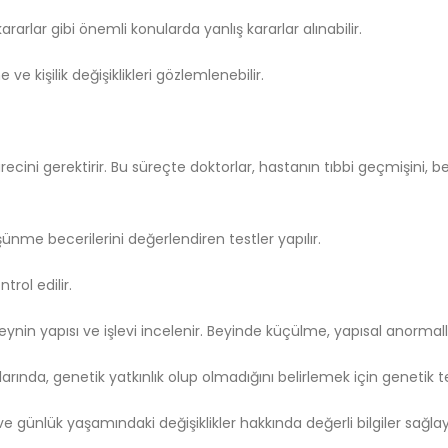
ararlar gibi önemli konularda yanlış kararlar alınabilir.
ve kişilik değişiklikleri gözlemlenebilir.
ini gerektirir. Bu süreçte doktorlar, hastanın tıbbi geçmişini, belir
nme becerilerini değerlendiren testler yapılır.
rol edilir.
nin yapısı ve işlevi incelenir. Beyinde küçülme, yapısal anormallikle
rında, genetik yatkınlık olup olmadığını belirlemek için genetik tes
i ve günlük yaşamındaki değişiklikler hakkında değerli bilgiler sağlaya