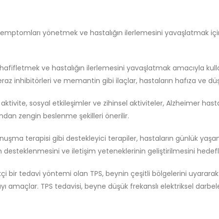
, semptomları yönetmek ve hastalığın ilerlemesini yavaşlatmak içi
hafifletmek ve hastalığın ilerlemesini yavaşlatmak amacıyla kulla
eraz inhibitörleri ve memantin gibi ilaçlar, hastaların hafıza ve dü
el aktivite, sosyal etkileşimler ve zihinsel aktiviteler, Alzheimer hast
sından zengin beslenme şekilleri önerilir.
onuşma terapisi gibi destekleyici terapiler, hastaların günlük yaşam
desteklenmesini ve iletişim yeteneklerinin geliştirilmesini hedefl
kçi bir tedavi yöntemi olan TPS, beynin çeşitli bölgelerini uyararak
amaçlar. TPS tedavisi, beyne düşük frekanslı elektriksel darbeler g