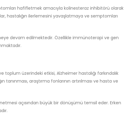
emptomları hafifletmek amacıyla kolinesteraz inhibitörü olarak
lar, hastalığın ilerlemesini yavaşlatmaya ve semptomları
irilmeye devam edilmektedir. Özellikle immünoterapi ve gen
unmaktadır.
ve toplum üzerindeki etkisi, Alzheimer hastalığı farkındalık
ğın tanınması, araştırma fonlarının artırılması ve hasta ve
yönetmesi açısından büyük bir dönüşümü temsil eder. Erken
dır.