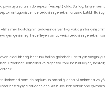
arda piyasaya sürülen donepezil (Aricept) oldu. Bu ilaç, bilişsel s
ör antagonistleri de tedavi seçenekleri arasına katıldı. Bu ilaç
e, Alzheimer hastalığının tedavisinde yenilikçi yaklaşımlar gelişt
 veya geri çevirmeyi hedefleyen umut verici tedavi seçenekleri s
yen ciddi bir sağlık sorunu haline gelmiştir. Hastalığın yaygınlığı 
ır. Alzheimer Dernekleri ve diğer sivil toplum kuruluşları, hastalı
aktadır.
ların ilerlemesi hem de toplumun hastalığı daha iyi anlaması ve 
zheimer hastalığıyla mücadelede kritik unsurlar olarak öne çıkmakta