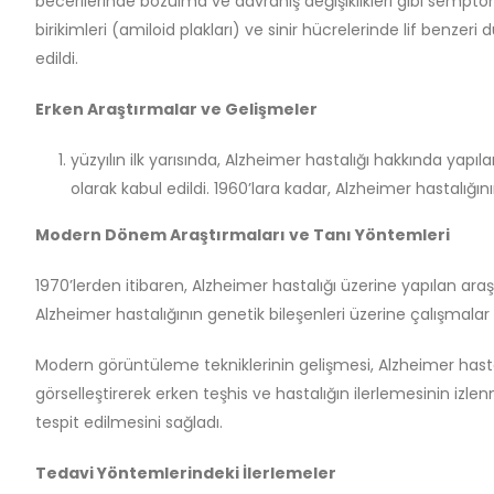
becerilerinde bozulma ve davranış değişiklikleri gibi semp
birikimleri (amiloid plakları) ve sinir hücrelerinde lif benzeri
edildi.
Erken Araştırmalar ve Gelişmeler
yüzyılın ilk yarısında, Alzheimer hastalığı hakkında yapıl
olarak kabul edildi. 1960’lara kadar, Alzheimer hastalığını
Modern Dönem Araştırmaları ve Tanı Yöntemleri
1970’lerden itibaren, Alzheimer hastalığı üzerine yapılan araştı
Alzheimer hastalığının genetik bileşenleri üzerine çalışmalar 
Modern görüntüleme tekniklerinin gelişmesi, Alzheimer hastalığ
görselleştirerek erken teşhis ve hastalığın ilerlemesinin izlenm
tespit edilmesini sağladı.
Tedavi Yöntemlerindeki İlerlemeler