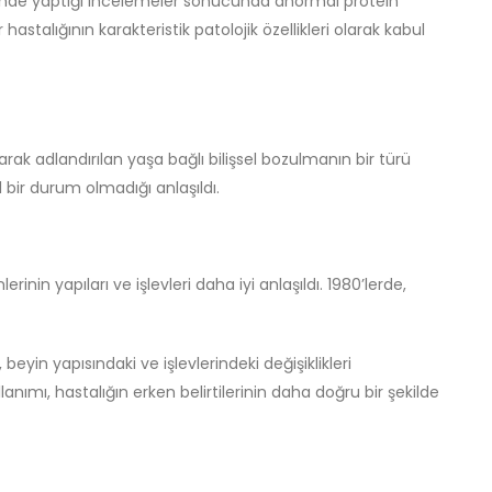
ninde yaptığı incelemeler sonucunda anormal protein
hastalığının karakteristik patolojik özellikleri olarak kabul
larak adlandırılan yaşa bağlı bilişsel bozulmanın bir türü
l bir durum olmadığı anlaşıldı.
inin yapıları ve işlevleri daha iyi anlaşıldı. 1980’lerde,
yin yapısındaki ve işlevlerindeki değişiklikleri
llanımı, hastalığın erken belirtilerinin daha doğru bir şekilde