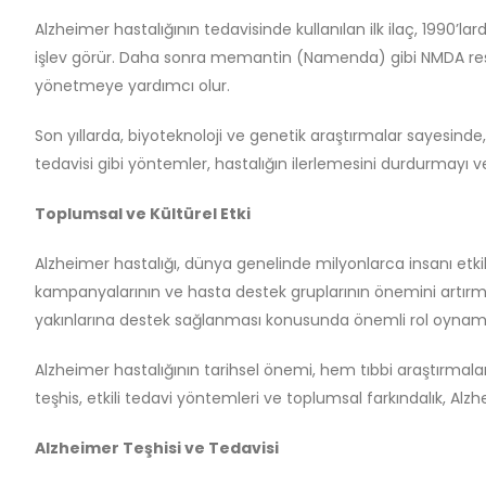
Alzheimer hastalığının tedavisinde kullanılan ilk ilaç, 1990’l
işlev görür. Daha sonra memantin (Namenda) gibi NMDA resept
yönetmeye yardımcı olur.
Son yıllarda, biyoteknoloji ve genetik araştırmalar sayesind
tedavisi gibi yöntemler, hastalığın ilerlemesini durdurmayı
Toplumsal ve Kültürel Etki
Alzheimer hastalığı, dünya genelinde milyonlarca insanı etkile
kampanyalarının ve hasta destek gruplarının önemini artırmışt
yakınlarına destek sağlanması konusunda önemli rol oynam
Alzheimer hastalığının tarihsel önemi, hem tıbbi araştırma
teşhis, etkili tedavi yöntemleri ve toplumsal farkındalık, Al
Alzheimer Teşhisi ve Tedavisi