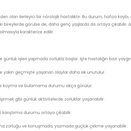
n olan ilerleyici bir nörolojik hastalıktır. Bu durum, hafıza kayb
eki bireylerde görülse de, daha genç yaşlarda da ortaya çıkabilir. A
olmasıyla karakterize edilir.
e günlük işleri yapmada zorlukla başlar. İşte hastalığın bazı yaygın b
ikle yakın geçmişte yaşanan olaylar daha sık unutulur.
lere koyma ve bulamama durumu sıkça görülür.
irmek gibi günlük aktivitelerde zorluklar yaşanabilir.
 karıştırma durumu ortaya çıkabilir.
ma zorluğu ve konuşmada, yazmada güçlük çekme yaşanabilir.