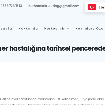
0533 723 15 13
burhanettin.uludag@gmail.com
TR
asayfa
Hakkımda
Herkes için
Hekimlere Öze
er hastalığına tarihsel pencered
is Alzheimer tarafından tanımlandı. Dr. Alzheimer, 51 yaşında olan 